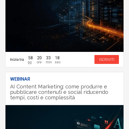
58
20
33
17
Inizia tra
ISCRIVITI
WEBINAR
AI Content Marketing: come produrre e
pubblicare contenuti e social riducendo
tempi, costi e complessità