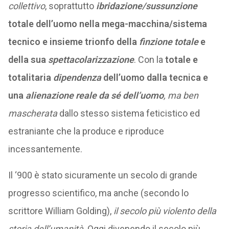
collettivo
, soprattutto
ibridazione/sussunzione
totale dell’uomo nella mega-macchina/sistema
tecnico e insieme trionfo della
finzione totale
e
della sua
spettacolarizzazione
. Con la
totale e
totalitaria
dipendenza
dell’uomo dalla tecnica e
una
alienazione reale da sé dell’uomo
, ma ben
mascherata
dallo stesso sistema feticistico ed
estraniante che la produce e riproduce
incessantemente.
Il ‘900 è stato sicuramente un secolo di grande
progresso scientifico, ma anche (secondo lo
scrittore William Golding),
il secolo più violento della
storia dell’umanità
. Oggi divenendo il secolo più