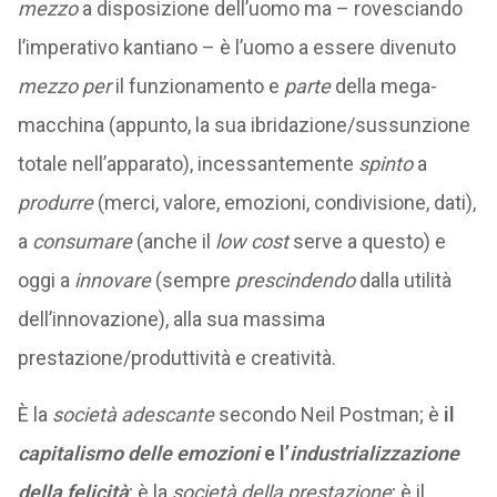
mezzo
a disposizione dell’uomo ma – rovesciando
l’imperativo kantiano – è l’uomo a essere divenuto
mezzo
per
il funzionamento e
parte
della mega-
macchina (appunto, la sua ibridazione/sussunzione
totale nell’apparato), incessantemente
spinto
a
produrre
(merci, valore, emozioni, condivisione, dati),
a
consumare
(anche il
low cost
serve a questo) e
oggi a
innovare
(sempre
prescindendo
dalla utilità
dell’innovazione), alla sua massima
prestazione/produttività e creatività.
È la
società adescante
secondo Neil Postman; è
il
capitalismo delle emozioni
e l’
industrializzazione
della felicità
; è la
società della prestazione
; è il