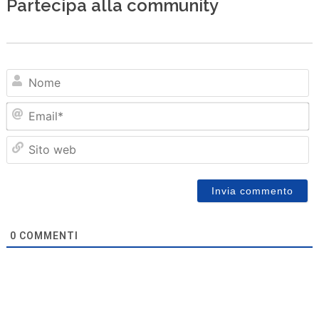
Partecipa alla community
N
Em
Sit
we
0
COMMENTI