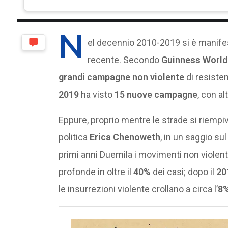
N
el decennio 2010-2019 si è manifest
recente. Secondo
Guinness World
grandi campagne non violente
di resisten
2019
ha visto
15 nuove campagne
, con al
Eppure, proprio mentre le strade si riempiva
politica
Erica Chenoweth
, in un saggio su
primi anni Duemila i movimenti non violent
profonde in oltre il
40%
dei casi; dopo il
20
le insurrezioni violente crollano a circa l’
8