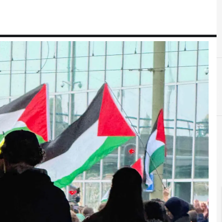
D
D
dati personali
democrazia