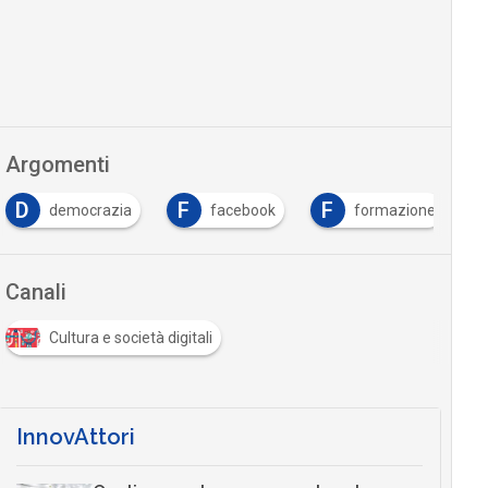
Argomenti
F
F
T
facebook
formazione
PNRR
Ti
Canali
Cultura e società digitali
InnovAttori