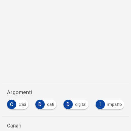
Argomenti
C
D
D
I
crisi
dati
digital
impatto
Canali