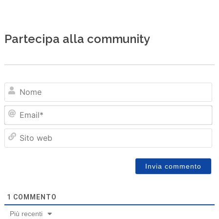
Partecipa alla community
N
Em
Sit
we
1
COMMENTO
Più recenti