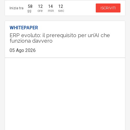
58
12
14
11
Inizia tra
ISCRIVITI
WHITEPAPER
ERP evoluto: il prerequisito per un’AI che
funziona davvero
05 Ago 2026