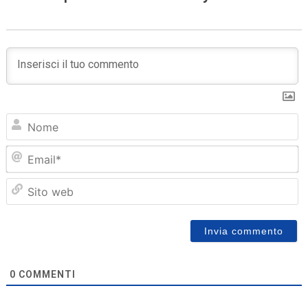
N
Em
Sit
we
0
COMMENTI