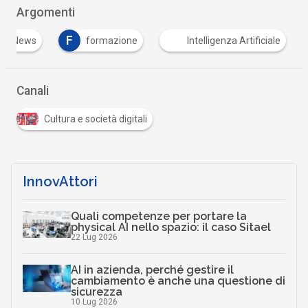
Argomenti
F
ake News
formazione
Intelligenza Artificiale
Canali
Cultura e società digitali
InnovAttori
Quali competenze per portare la
physical AI nello spazio: il caso Sitael
22 Lug 2026
AI in azienda, perché gestire il
cambiamento è anche una questione di
sicurezza
10 Lug 2026