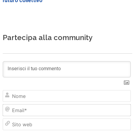
futuro collettivo
Partecipa alla community
N
Em
Sit
we