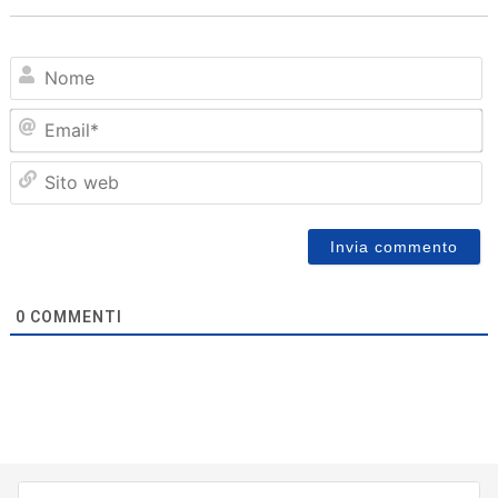
N
Em
Sit
we
0
COMMENTI