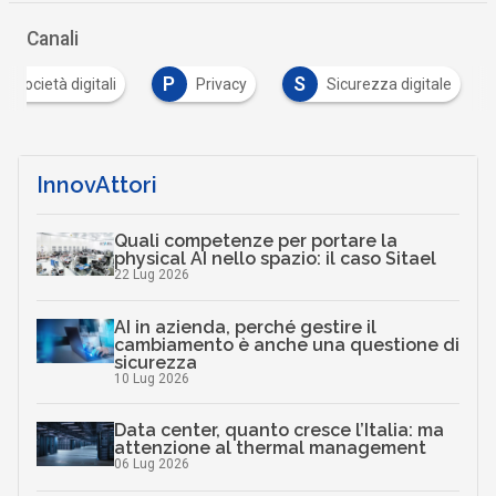
Canali
P
S
 e società digitali
Privacy
Sicurezza digitale
InnovAttori
Quali competenze per portare la
physical AI nello spazio: il caso Sitael
22 Lug 2026
AI in azienda, perché gestire il
cambiamento è anche una questione di
sicurezza
10 Lug 2026
Data center, quanto cresce l’Italia: ma
attenzione al thermal management
06 Lug 2026