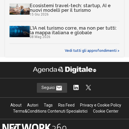
Ecosistemi travel-tech: startup, AI e
nuovi modelli per il turismo
15 Giu 2026
L’IA nel turismo corre, ma non per tutti:
la mappa italiana e globale
08 Mag 2026
Vedi tutti gli approfondimenti >
Seguici
About
Autori
Tags
Rss Feed
Privacy e Cookie Policy
Terms&Conditions Contenuti Specialistici
Cookie Center