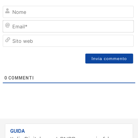
N
Em
Sit
we
0
COMMENTI
GUIDA