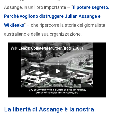
Assange, in un libro importante – “
Il potere segreto.
Perché vogliono distruggere Julian Assange e
Wikileaks
” – che ripercorre la storia del giornalista
australiano e della sua organizzazione.
WikiLeaks: Collateral Murder (Iraq, 2007)
La libertà di Assange è la nostra