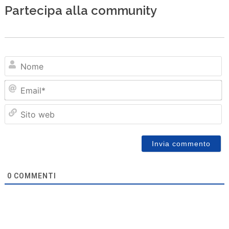
Partecipa alla community
N
Em
Sit
we
0
COMMENTI