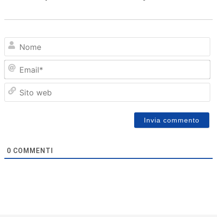
N
Em
Sit
we
0
COMMENTI