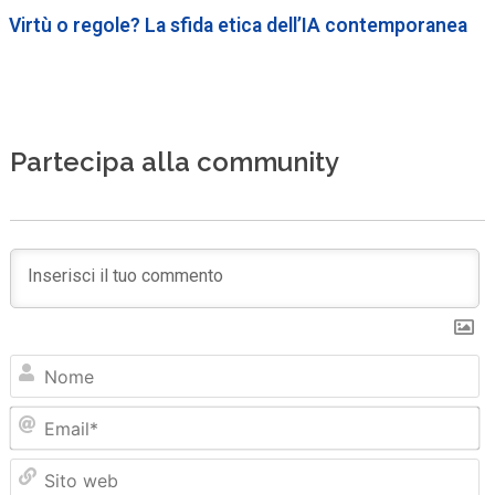
Virtù o regole? La sfida etica dell’IA contemporanea
Partecipa alla community
N
Em
Sit
we