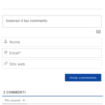
N
Em
Sit
we
2
COMMENTI
Più recenti