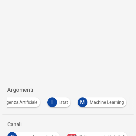
Argomenti
I
M
telligenza Artificiale
istat
Machine Learning
Canali