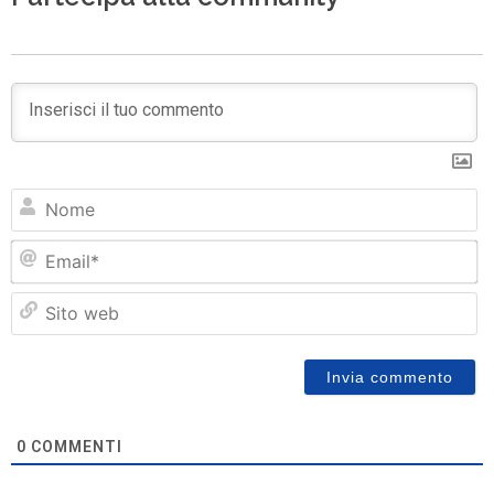
N
Em
Si
w
0
COMMENTI