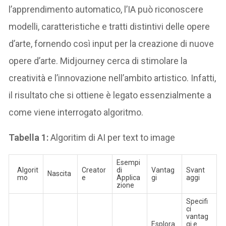
l’apprendimento automatico, l’IA può riconoscere
modelli, caratteristiche e tratti distintivi delle opere
d’arte, fornendo così input per la creazione di nuove
opere d’arte. Midjourney cerca di stimolare la
creatività e l’innovazione nell’ambito artistico. Infatti,
il risultato che si ottiene è legato essenzialmente a
come viene interrogato algoritmo.
Tabella 1:
Algoritim di AI per text to image
Esempi
Algorit
Creator
di
Vantag
Svant
Nascita
mo
e
Applica
gi
aggi
zione
Specifi
ci
vantag
Esplora
gi e