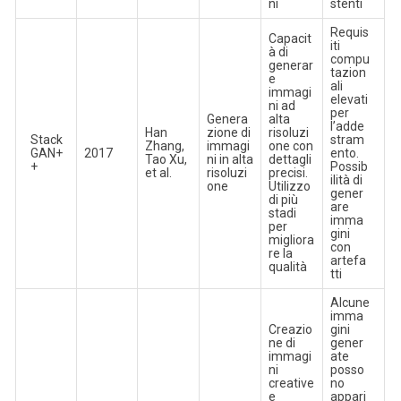
ni
stenti
Requis
Capacit
iti
à di
compu
generar
tazion
e
ali
immagi
elevati
ni ad
per
Genera
alta
l’adde
Han
zione di
risoluzi
Stack
stram
Zhang,
immagi
one con
GAN+
2017
ento.
Tao Xu,
ni in alta
dettagli
+
Possib
et al.
risoluzi
precisi.
ilità di
one
Utilizzo
gener
di più
are
stadi
imma
per
gini
migliora
con
re la
artefa
qualità
tti
Alcune
imma
Creazio
gini
ne di
gener
immagi
ate
ni
posso
creative
no
e
appari