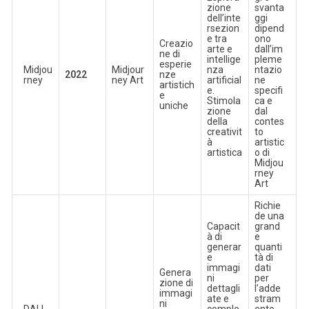
zione
svanta
dell’inte
ggi
rsezion
dipend
e tra
ono
Creazio
arte e
dall’im
ne di
intellige
pleme
esperie
Midjou
Midjour
nza
ntazio
2022
nze
rney
ney Art
artificial
ne
artistich
e.
specifi
e
Stimola
ca e
uniche
zione
dal
della
contes
creativit
to
à
artistic
artistica
o di
Midjou
rney
Art
Richie
de una
Capacit
grand
à di
e
generar
quanti
e
tà di
immagi
dati
Genera
ni
per
zione di
dettagli
l’adde
immagi
ate e
stram
ni