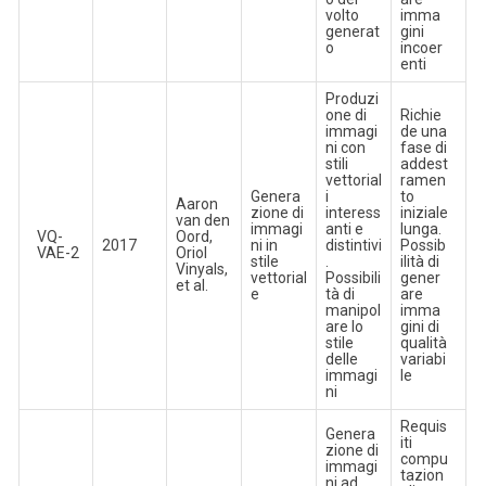
volto
imma
generat
gini
o
incoer
enti
Produzi
one di
Richie
immagi
de una
ni con
fase di
stili
addest
vettorial
ramen
Genera
i
to
Aaron
zione di
interess
iniziale
van den
immagi
anti e
lunga.
VQ-
Oord,
2017
ni in
distintivi
Possib
VAE-2
Oriol
stile
.
ilità di
Vinyals,
vettorial
Possibili
gener
et al.
e
tà di
are
manipol
imma
are lo
gini di
stile
qualità
delle
variabi
immagi
le
ni
Requis
Genera
iti
zione di
compu
immagi
tazion
ni ad