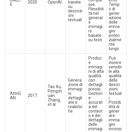
DALL-
comple
ento.
2020
OpenAI
basate
E
sse.
Temp
su
Flessibili
o di
descrizi
tà nel
gener
oni
generar
azione
testuali
e
delle
immagi
imma
ni
gini
basate
poten
su testi
zialme
nte
lungo
Produc
Può
e
essere
immagi
sensibi
ni di alta
le alla
qualità
qualità
Genera
con
delle
zione di
dettagli
descri
Tao Xu,
immagi
precisi.
zioni
Pengch
AttnG
ni
Gestion
testual
2017
uan
AN
dettagli
e
i.
Zhang,
ate e
accurat
Possib
et al.
realistic
a del
ilità di
he
contest
gener
o e dei
are
dettagli
imma
delle
gini
immagi
inconsi