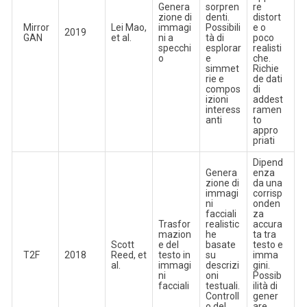
Genera
sorpren
re
zione di
denti.
distort
Mirror
Lei Mao,
immagi
Possibili
e o
2019
GAN
et al.
ni a
tà di
poco
specchi
esplorar
realisti
o
e
che.
simmet
Richie
rie e
de dati
compos
di
izioni
addest
interess
ramen
anti
to
appro
priati
Dipend
Genera
enza
zione di
da una
immagi
corrisp
ni
onden
facciali
za
Trasfor
realistic
accura
mazion
he
ta tra
Scott
e del
basate
testo e
T2F
2018
Reed, et
testo in
su
imma
al.
immagi
descrizi
gini.
ni
oni
Possib
facciali
testuali.
ilità di
Controll
gener
o del
are