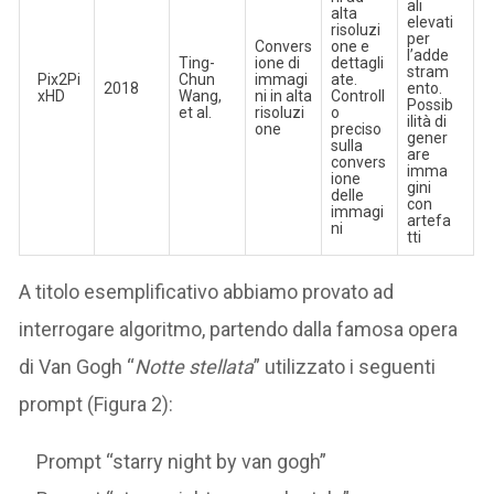
ali
alta
elevati
risoluzi
per
Convers
one e
l’adde
Ting-
ione di
dettagli
stram
Pix2Pi
Chun
immagi
ate.
2018
ento.
xHD
Wang,
ni in alta
Controll
Possib
et al.
risoluzi
o
ilità di
one
preciso
gener
sulla
are
convers
imma
ione
gini
delle
con
immagi
artefa
ni
tti
A titolo esemplificativo abbiamo provato ad
interrogare algoritmo, partendo dalla famosa opera
di Van Gogh “
Notte stellata
” utilizzato i seguenti
prompt (Figura 2):
Prompt “starry night by van gogh”