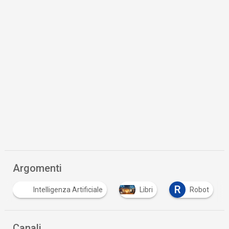
Argomenti
R
R
za Artificiale
Libri
Robot
robotica
Canali