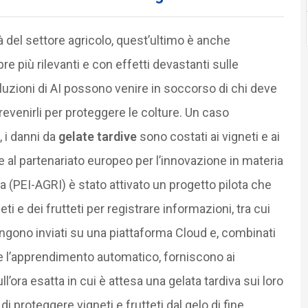
vità del settore agricolo, quest’ultimo è anche
 più rilevanti e con effetti devastanti sulle
uzioni di AI possono venire in soccorso di chi deve
revenirli per proteggere le colture. Un caso
, i danni da
gelate tardive
sono costati ai vigneti e ai
zie al partenariato europeo per l’innovazione in materia
ura (PEI-AGRI) è stato attivato un progetto pilota che
ti e dei frutteti per registrare informazioni, tra cui
engono inviati su una piattaforma Cloud e, combinati
 e l’apprendimento automatico, forniscono ai
ll’ora esatta in cui è attesa una gelata tardiva sui loro
à di proteggere vigneti e frutteti dal gelo di fine