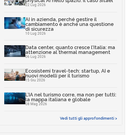
physical AI nello spazio: il caso Sitael
22 Lug 2026
AI in azienda, perché gestire il
cambiamento è anche una questione
di sicurezza
10 Lug 2026
Data center, quanto cresce l’Italia: ma
attenzione al thermal management
06 Lug 2026
Ecosistemi travel-tech: startup, AI e
nuovi modelli per il turismo
15 Giu 2026
L’IA nel turismo corre, ma non per tutti:
la mappa italiana e globale
08 Mag 2026
Vedi tutti gli approfondimenti >