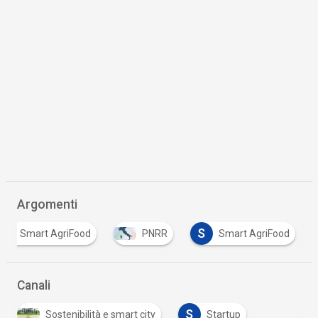
Argomenti
S
orio Smart AgriFood
PNRR
Smart AgriFood
Canali
S
Sostenibilità e smart city
Startup