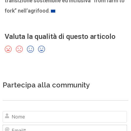
transizione sostenibile ed inclusiva “from farm to
fork” nell’agrifood
.
Valuta la qualità di questo articolo
Partecipa alla community
N
Em