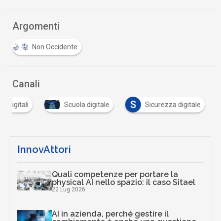
Argomenti
Non Occidente
Canali
S
tà digitali
Scuola digitale
Sicurezza digitale
…
InnovAttori
Quali competenze per portare la
physical AI nello spazio: il caso Sitael
22 Lug 2026
AI in azienda, perché gestire il