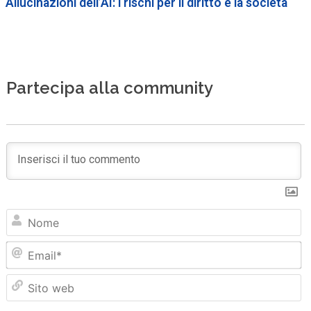
Allucinazioni dell’AI: i rischi per il diritto e la società
Partecipa alla community
N
Em
Sit
we