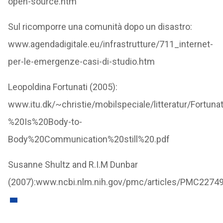
open-source.htm
Sul ricomporre una comunità dopo un disastro:
www.agendadigitale.eu/infrastrutture/711_internet-
per-le-emergenze-casi-di-studio.htm
Leopoldina Fortunati (2005):
www.itu.dk/~christie/mobilspeciale/litteratur/Fortun
%20Is%20Body-to-
Body%20Communication%20still%20.pdf
Susanne Shultz and R.I.M Dunbar
(2007):www.ncbi.nlm.nih.gov/pmc/articles/PMC2274