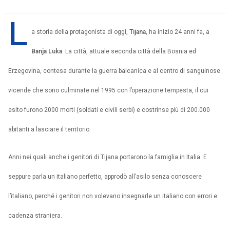
L
a storia della protagonista di oggi,
Tijana
, ha inizio 24 anni fa, a
Banja Luka
. La città, attuale seconda città della Bosnia ed
Erzegovina, contesa durante la guerra balcanica e al centro di sanguinose
vicende che sono culminate nel 1995 con l’operazione tempesta, il cui
esito furono 2000 morti (soldati e civili serbi) e costrinse più di 200.000
abitanti a lasciare il territorio.
Anni nei quali anche i genitori di Tijana portarono la famiglia in Italia. E
seppure parla un italiano perfetto, approdò all’asilo senza conoscere
l’italiano, perché i genitori non volevano insegnarle un italiano con errori e
cadenza straniera.