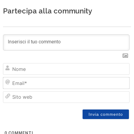
Partecipa alla community
N
Em
Si
w
0
COMMENTI