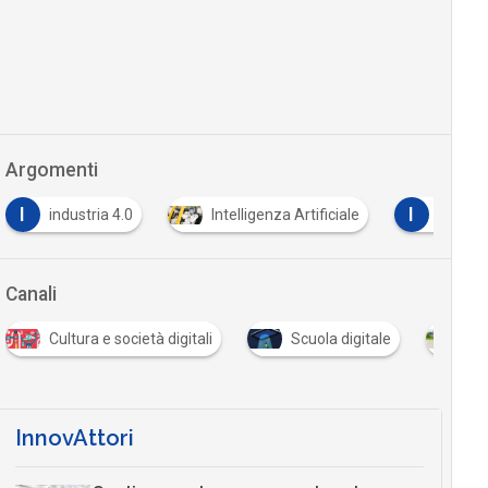
Argomenti
I
I
industria 4.0
Intelligenza Artificiale
istat
Canali
Cultura e società digitali
Scuola digitale
Soste
InnovAttori