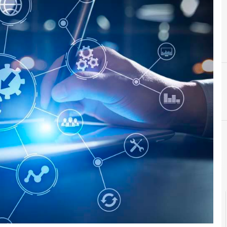
F
formazione
C
competenze digitali