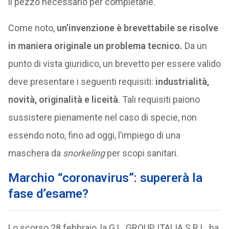
il pezzo necessario per completarle.
Come noto,
un’invenzione è brevettabile se risolve
in maniera originale un problema tecnico.
Da un
punto di vista giuridico, un brevetto per essere valido
deve presentare i seguenti requisiti:
industrialità,
novità, originalità e liceità
. Tali requisiti paiono
sussistere pienamente nel caso di specie, non
essendo noto, fino ad oggi, l’impiego di una
maschera da
snorkeling
per scopi sanitari.
Marchio “coronavirus”: supererà la
fase d’esame?
Lo scorso 28 febbraio, la G.L. GROUP ITALIA S.R.L. ha