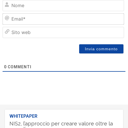
N
Em
Sit
we
0
COMMENTI
WHITEPAPER
NIS2, l’approccio per creare valore oltre la