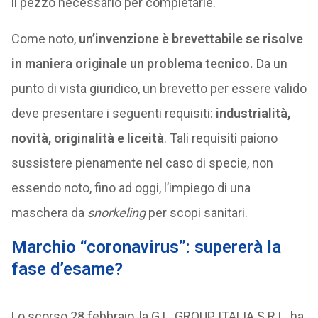
il pezzo necessario per completarle.
Come noto,
un’invenzione è brevettabile se risolve
in maniera originale un problema tecnico.
Da un
punto di vista giuridico, un brevetto per essere valido
deve presentare i seguenti requisiti:
industrialità,
novità, originalità e liceità
. Tali requisiti paiono
sussistere pienamente nel caso di specie, non
essendo noto, fino ad oggi, l’impiego di una
maschera da
snorkeling
per scopi sanitari.
Marchio “coronavirus”: supererà la
fase d’esame?
Lo scorso 28 febbraio, la G.L. GROUP ITALIA S.R.L. ha