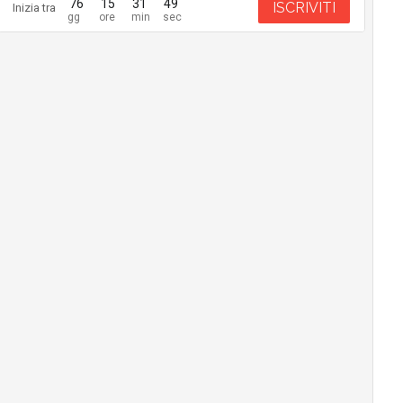
76
15
31
48
ISCRIVITI
Inizia tra