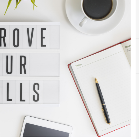
B
big data
C
competenze digitali