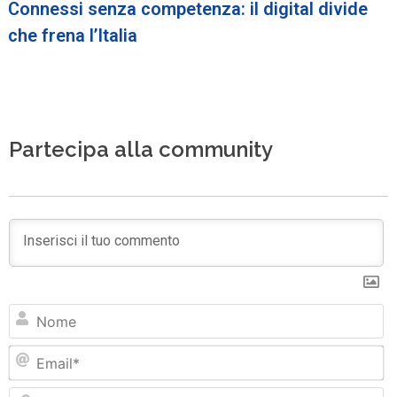
Connessi senza competenza: il digital divide
che frena l’Italia
Partecipa alla community
N
Em
Si