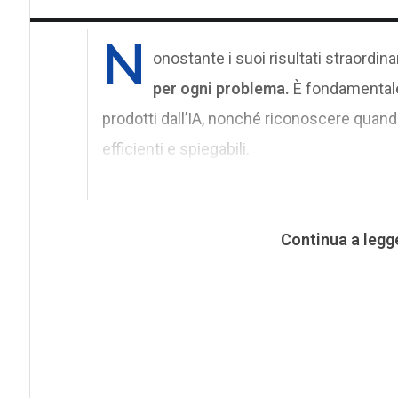
N
onostante i suoi risultati straordinar
per ogni problema.
È fondamentale 
prodotti dall’IA, nonché riconoscere quando
efficienti e spiegabili.
Continua a legg