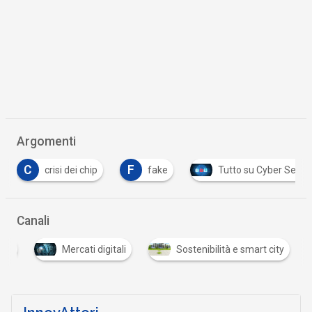
Argomenti
F
crisi dei chip
fake
Tutto su Cyber Security
Canali
ali
Mercati digitali
Sostenibilità e smart city