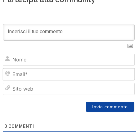
N
Em
Sit
we
0
COMMENTI