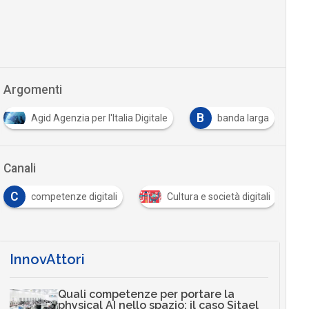
Argomenti
B
B
 l'Italia Digitale
banda larga
big data
Canali
ze digitali
Cultura e società digitali
Scuola digita
InnovAttori
Quali competenze per portare la
physical AI nello spazio: il caso Sitael