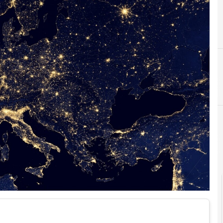
5
5G
Agid Agenzia per
C
Cittadinanza digitale
competen