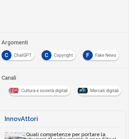
Argomenti
C
F
ChatGPT
Copyright
Fake News
Intelli
Canali
Cultura e società digitali
Mercati digitali
InnovAttori
Quali competenze per portare la