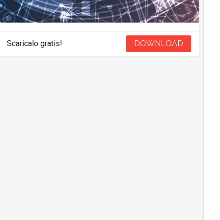
Scaricalo gratis!
DOWNLOAD