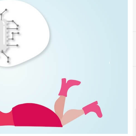
C
C
chatbot
C
competenze digitali