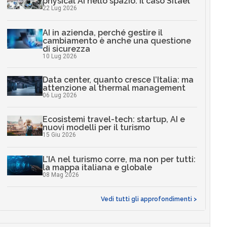
physical AI nello spazio: il caso Sitael
22 Lug 2026
AI in azienda, perché gestire il
cambiamento è anche una questione
di sicurezza
10 Lug 2026
Data center, quanto cresce l’Italia: ma
attenzione al thermal management
06 Lug 2026
Ecosistemi travel-tech: startup, AI e
nuovi modelli per il turismo
15 Giu 2026
L’IA nel turismo corre, ma non per tutti:
la mappa italiana e globale
08 Mag 2026
Vedi tutti gli approfondimenti >