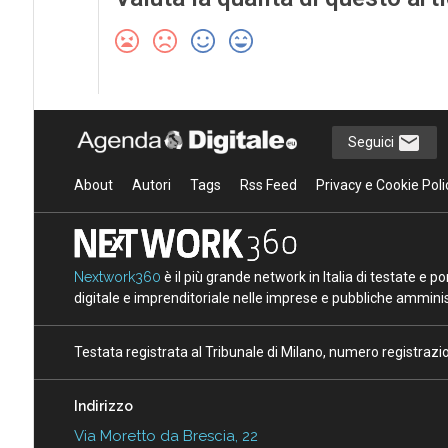
Seguici
About
Autori
Tags
Rss Feed
Privacy e Cookie Poli
Nextwork360
è il più grande network in Italia di testate e 
digitale e imprenditoriale nelle imprese e pubbliche amminist
Testata registrata al Tribunale di Milano, numero registraz
Indirizzo
Via Moretto da Brescia, 22