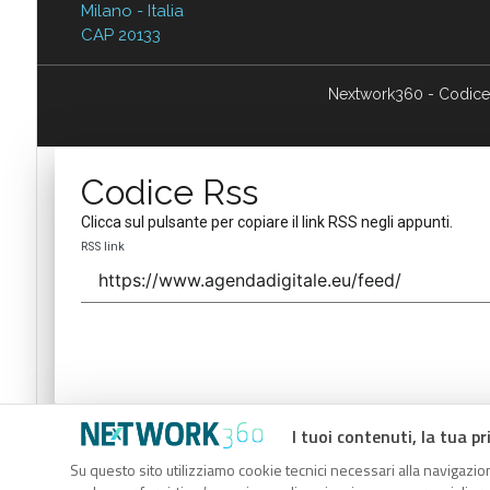
Milano - Italia
CAP 20133
Nextwork360 - Codice
Codice Rss
Clicca sul pulsante per copiare il link RSS negli appunti.
RSS link
I tuoi contenuti, la tua pr
Codice Rss
Su questo sito utilizziamo cookie tecnici necessari alla navigazion
Clicca sul pulsante per copiare il link RSS negli appunti.