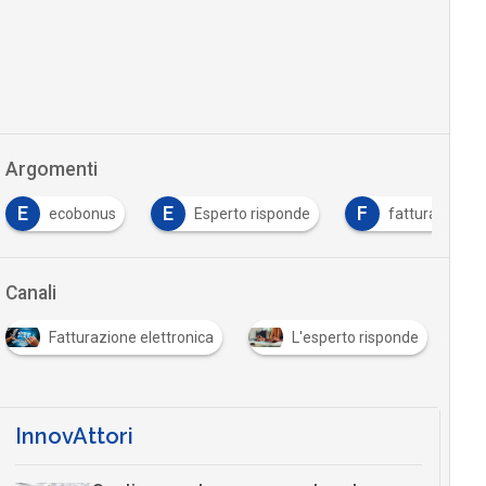
Argomenti
E
E
F
ecobonus
Esperto risponde
fattura elettr
Canali
Fatturazione elettronica
L'esperto risponde
InnovAttori