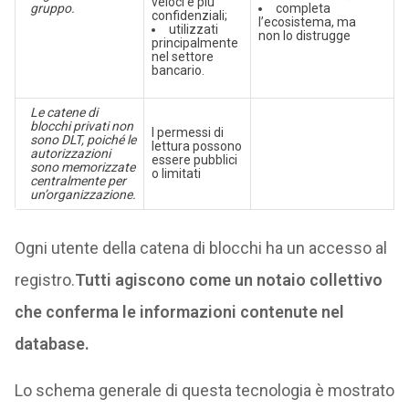
veloci e più
gruppo.
completa
confidenziali;
l’ecosistema, ma
utilizzati
non lo distrugge
principalmente
nel settore
bancario.
Le catene di
blocchi privati non
I permessi di
sono DLT, poiché le
lettura possono
autorizzazioni
essere pubblici
sono memorizzate
o limitati
centralmente per
un’organizzazione.
Ogni utente della catena di blocchi ha un accesso al
registro.
Tutti agiscono come un notaio collettivo
che conferma le informazioni contenute nel
database.
Lo schema generale di questa tecnologia è mostrato