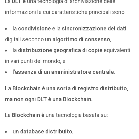
La
DLT è
una tecnologia di archiviazione delle
informazioni le cui caratteristiche principali sono:
la
condivisione
e la
sincronizzazione
dei dati
digitali secondo un
algoritmo di consenso
,
la
distribuzione geografica di copie
equivalenti
in vari punti del mondo, e
l’
assenza di un amministratore centrale
.
La Blockchain è una sorta di registro distribuito,
ma non ogni DLT è una Blockchain.
La
Blockchain è
una tecnologia basata su:
un
database distribuito
,