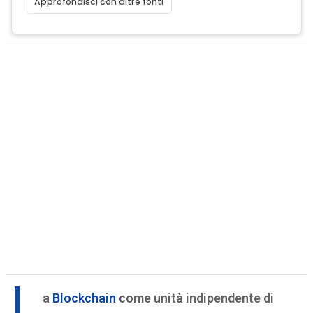
Approfondisci con altre fonti
L
a
Blockchain
come unità indipendente di