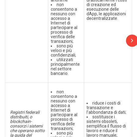
anonime
drasticamente i costi
non
di creazione ed
consentono a
esecuzione delle
nessuno con
dApp, le applicazioni
accesso a
decentralizzate.
Internet di
partecipare al
processo di
verifica delle
transazioni;
sono più
veloci e più
confidenziali;
utilizzati
principalmente
nel settore
bancario.
non
consentono a
nessuno con
riduce i costi di
accesso a
transazione e
Internet di
Registri federali
l’abbondanza di dati;
partecipare al
distribuiti, o
sostituisce i
processo di
blockchain-
sistemi obsoleti,
verifica delle
consorzi i sistemi
semplifica il flusso di
transazioni;
che operano sotto
lavoro e riduce il
sono più
la guida del
lavoro manuale;