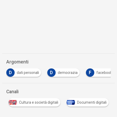
Argomenti
D
D
F
dati personali
democrazia
facebook
Canali
i
Cultura e società digitali
Documenti digitali