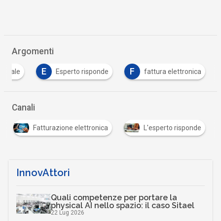
Argomenti
E
F
igitale
Esperto risponde
fattura elettronica
Canali
Fatturazione elettronica
L'esperto risponde
InnovAttori
Quali competenze per portare la
physical AI nello spazio: il caso Sitael
22 Lug 2026