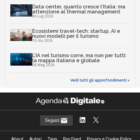
Data center, quanto cresce l’Italia: ma
attenzione al thermal management
06 Lug 2026
Ecosistemi travel-tech: startup, AI e
nuovi modelli per il turismo
15 Giu 2026
L’IA nel turismo corre, ma non per tutti:
la mappa italiana e globale
08 Mag 2026
Vedi tutti gli approfondimenti >
Seguici
About
Autori
Tags
Rss Feed
Privacy e Cookie Policy