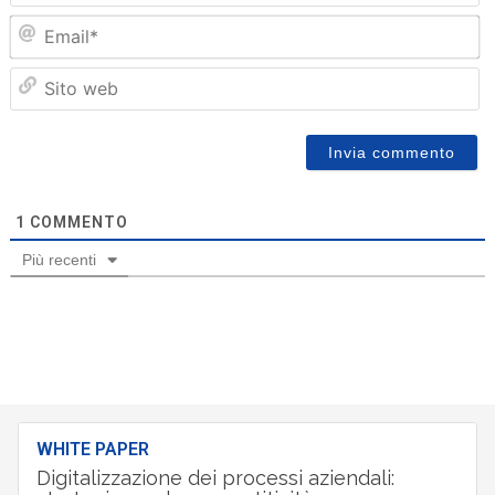
Em
Sit
we
1
COMMENTO
Più recenti
WHITE PAPER
Digitalizzazione dei processi aziendali: