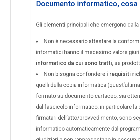
Documento informatico, cosa 
Gli elementi principali che emergono dall
Non è necessario attestare la conformità
informatici hanno il medesimo valore giurid
informatico da cui sono tratti
, se prodott
Non bisogna confondere
i requisiti ri
quelli della copia informatica (quest’ultim
formato su documento cartaceo, sia ottenu
dal fascicolo informatico; in particolare la
firmatari dell’atto/provvedimento, sono se
informatico automaticamente dal programma 
giudiziari e non rappresentano in nessun mo