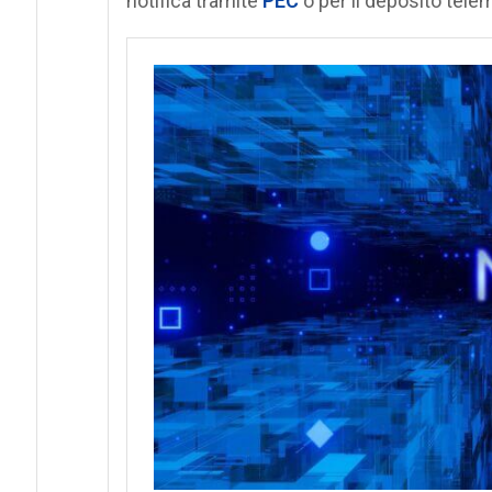
notifica tramite
PEC
o per il deposito tele