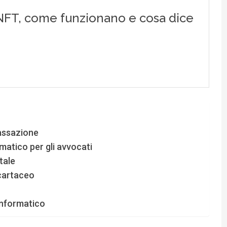
assazione
matico per gli avvocati
tale
cartaceo
informatico