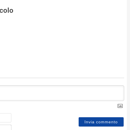
icolo
Nome
Email*