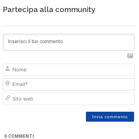
Partecipa alla community
N
Em
Sit
we
0
COMMENTI