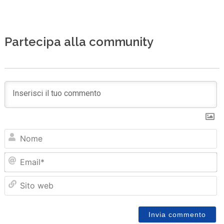
Partecipa alla community
N
Em
Sit
we