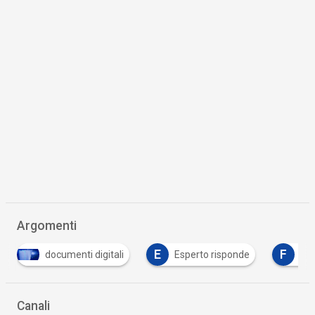
Argomenti
E
F
documenti digitali
Esperto risponde
fattura elet
Canali