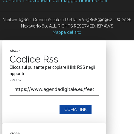
Contatta il nostro team per maggiori informazioni
Nextwork360 - Codice fiscale e Partita IVA 13868590962 - © 2026
Nextwork360. ALL RIGHTS RESERVED. ISP AWS
Mappa del sito
close
Codice Rss
Clicca sul pulsante per copiare il link RSS negli
appunti.
RSS link
COPIA LINK
close