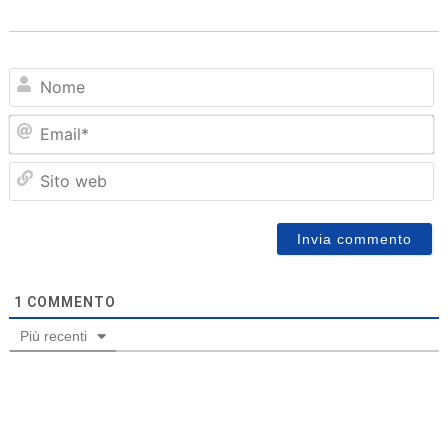
N
Em
Sit
we
1
COMMENTO
Più recenti