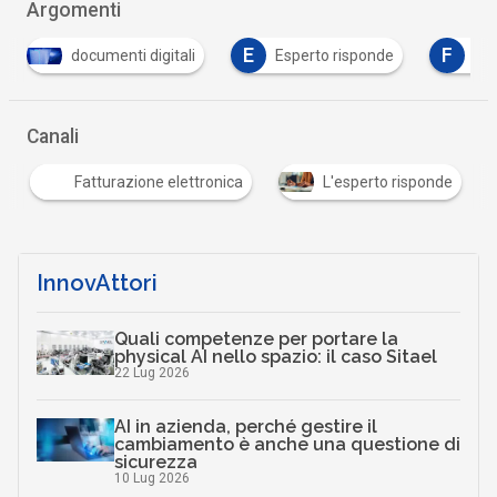
Argomenti
E
F
igitali
Esperto risponde
fattura elettronica
Canali
Fatturazione elettronica
L'esperto risponde
InnovAttori
Quali competenze per portare la
physical AI nello spazio: il caso Sitael
22 Lug 2026
AI in azienda, perché gestire il
cambiamento è anche una questione di
sicurezza
10 Lug 2026