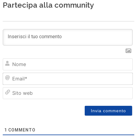
Partecipa alla community
N
Em
Sit
we
1
COMMENTO