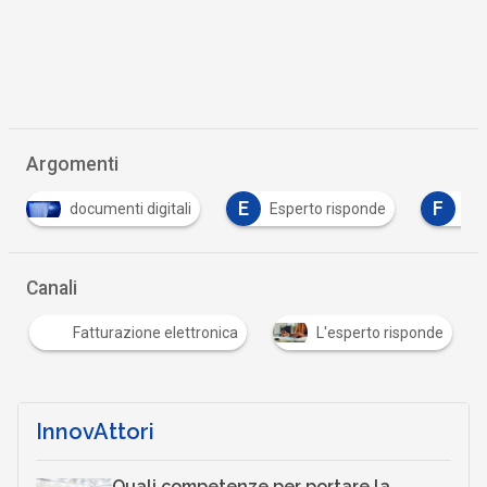
Argomenti
E
F
igitali
Esperto risponde
fattura elettronica
…
Canali
Fatturazione elettronica
L'esperto risponde
InnovAttori
Quali competenze per portare la