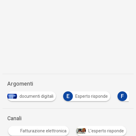
Argomenti
E
F
igitali
Esperto risponde
fattura elettronica
Canali
Fatturazione elettronica
L'esperto risponde