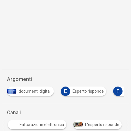
Argomenti
E
F
igitali
Esperto risponde
fattura elettronica
Canali
Fatturazione elettronica
L'esperto risponde