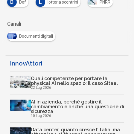
D
L
Def
lotteria scontrini
PNRR
Canali
Documenti digitali
InnovAttori
Quali competenze per portare la
physical AI nello spazio: il caso Sitael
22 Lug 2026
AI in azienda, perché gestire il
cambiamento è anche una questione di
sicurezza
10 Lug 2026
Data center, quanto cresce l’Italia: ma