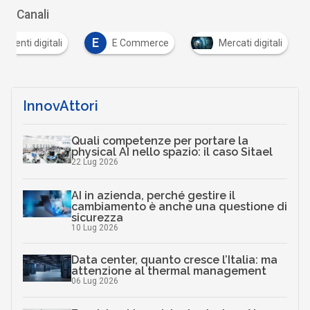
Canali
E
umenti digitali
E Commerce
Mercati digitali
InnovAttori
Quali competenze per portare la
physical AI nello spazio: il caso Sitael
22 Lug 2026
AI in azienda, perché gestire il
cambiamento è anche una questione di
sicurezza
10 Lug 2026
Data center, quanto cresce l’Italia: ma
attenzione al thermal management
06 Lug 2026