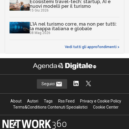
Ecosistemi travel-tech: startup, AI e
nuovi modelli per il turismo
15 Giu 2026
L’IA nel turismo corre, ma non per tutti:
la mappa italiana e globale
08 Mag 2026
Vedi tutti gli approfondimenti >
Seguici
About
Autori
Tags
Rss Feed
Privacy e Cookie Policy
Terms&Conditions Contenuti Specialistici
Cookie Center