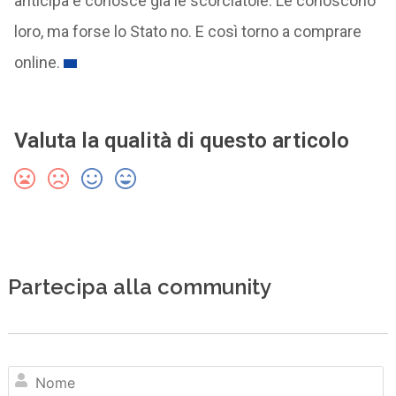
anticipa e conosce già le scorciatoie. Le conoscono
loro, ma forse lo Stato no. E così torno a comprare
online.
Valuta la qualità di questo articolo
Partecipa alla community
N