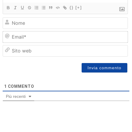
{}
[+]
N
Em
Sit
we
1
COMMENTO
Più recenti